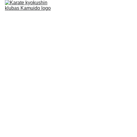
Pagrindinis
I-KARATE-LIETUVA
Karate istorija
Grafikas
Tinklaraštis
Mes spaudoje
Registracija/ Kontaktai
Rėmėjai/ Draugai
1,2% Parama
Atributika
2/14/2026
1 min read